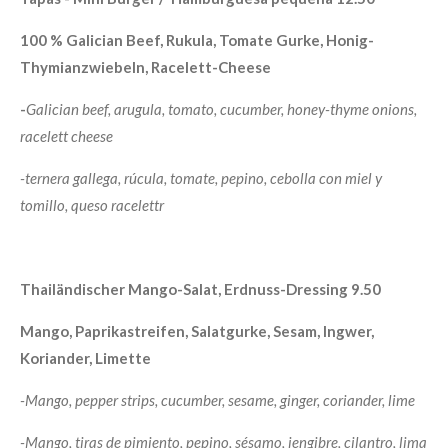
100 % Galician Beef, Rukula, Tomate Gurke, Honig-
Thymianzwiebeln, Racelett-Cheese
-
Galician beef, arugula, tomato, cucumber, honey-thyme onions,
racelett cheese
-
ternera gallega, rúcula, tomate, pepino, cebolla con miel y
tomillo, queso racelettr
Thailändischer Mango-Salat, Erdnuss-Dressing 9.50
Mango, Paprikastreifen, Salatgurke, Sesam, Ingwer,
Koriander, Limette
-Mango, pepper strips, cucumber, sesame, ginger, coriander, lime
-Mango, tiras de pimiento, pepino, sésamo, jengibre, cilantro, lima