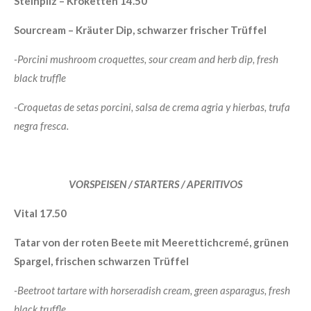
Steinpilz – Kroketten 14.50
Sourcream – Kräuter Dip, schwarzer frischer Trüffel
-Porcini mushroom croquettes, sour cream and herb dip, fresh
black truffle
-Croquetas de setas porcini, salsa de crema agria y hierbas, trufa
negra fresca.
VORSPEISEN / STARTERS / APERITIVOS
Vital 17.50
Tatar von der roten Beete mit Meerettichcremé, grünen
Spargel, frischen schwarzen Trüffel
-Beetroot tartare with horseradish cream, green asparagus, fresh
black truffle