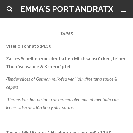
Zum
EMMA'S PORT ANDRATX
Hauptinhalt
springen
TAPAS
Vitello Tonnato 14.50
Zartes Scheiben vom deutschen Milchkalbsrücken, feiner
Thunfischsauce & Kapernäpfel
-Tender slices of German milk-fed veal loin, fine tuna sauce &
capers
-Tiernas lonchas de lomo de ternera alemana alimentada con
leche, salsa de atún fina y alcaparras.
Tapas - Mini Burger /
Hamburguesa pequeña 12.50