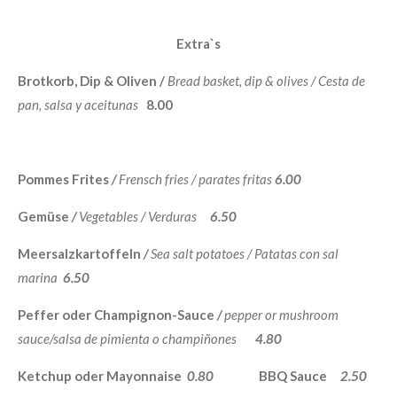
Extra`s
Brotkorb, Dip & Oliven /
Bread basket, dip & olives / Cesta de
pan, salsa y aceitunas
8.00
Pommes Frites
/
Frensch fries /
parates fritas
6.00
Gemüse
/
Vegetables / Verduras
6.50
Meersalzkartoffeln
/
Sea salt potatoes / Patatas con sal
marina
6.50
Peffer oder Champignon-Sauce
/
pepper or mushroom
sauce/salsa de pimienta o champiñones
4.80
Ketchup oder Mayonnaise
0.80
BBQ Sauce
2.50