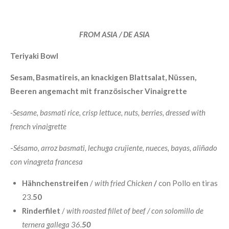
FROM ASIA / DE ASIA
Teriyaki Bowl
Sesam, Basmatireis, an knackigen Blattsalat, Nüssen,
Beeren angemacht mit französischer Vinaigrette
-Sesame, basmati rice, crisp lettuce, nuts, berries, dressed with
french vinaigrette
-
Sésamo, arroz basmati, lechuga crujiente, nueces, bayas, aliñado
con vinagreta francesa
Hähnchenstreifen
/
with fried Chicken
/
con Pollo en tiras
23.
50
Rinderfilet
/
with roasted fillet of beef /
con solomillo de
ternera gallega 36.
50