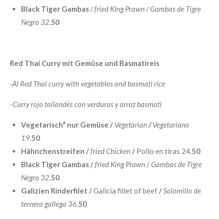
Black Tiger Gambas
/ fried King Prawn / Gambas de Tigre
Negro 32.
50
Red Thai Curry mit Gemüse und Basmatireis
-Al Red Thai curry with vegetables and basmati rice
-
Curry rojo tailandés con verduras y arroz basmati
Vegetarisch“ nur Gemüse /
Vegetarian
/
Vegetariano
19.
50
Hähnchenstreifen /
fried Chicken
/
Pollo en tiras 24.
50
Black Tiger Gambas /
fried King Prawn
/
Gambas de Tigre
Negro 32.
50
Galizien Rinderfilet /
Galicia fillet of beef
/
Solomillo de
ternera gallega 36.
50