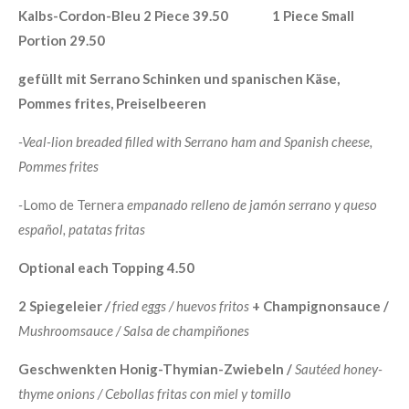
Kalbs-Cordon-Bleu 2 Piece 39.50 1 Piece Small
Portion 29.50
gefüllt mit Serrano Schinken und spanischen Käse,
Pommes frites, Preiselbeeren
-Veal-lion breaded filled with Serrano ham and Spanish cheese,
Pommes frites
-
Lomo de Ternera
empanado relleno de jamón serrano y queso
español, patatas fritas
Optional each Topping 4.50
2 Spiegeleier
/
fried eggs / huevos fritos
+ Champignonsauce /
Mushroomsauce / Salsa de champiñones
Geschwenkten Honig-Thymian-Zwiebeln /
Sautéed honey-
thyme onions / Cebollas fritas con miel y tomillo