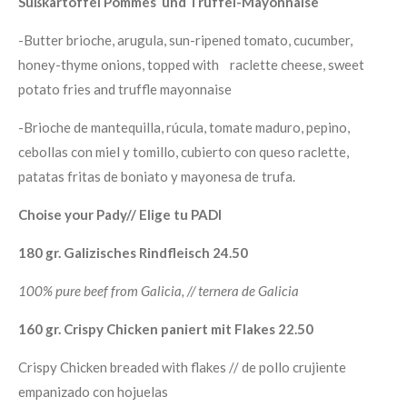
Süßkartoffel Pommes und Trüffel-Mayonnaise
-Butter brioche, arugula, sun-ripened tomato, cucumber,
honey-thyme onions, topped with raclette cheese, sweet
potato fries and truffle mayonnaise
-Brioche de mantequilla, rúcula, tomate maduro, pepino,
cebollas con miel y tomillo, cubierto con queso raclette,
patatas fritas de boniato y mayonesa de trufa.
Choise your Pady// Elige tu PADI
180 gr. Galizisches Rindfleisch 24.50
100% pure beef from Galicia, // ternera de Galicia
160 gr. Crispy Chicken paniert mit Flakes 22.50
Crispy Chicken breaded with flakes // de pollo crujiente
empanizado con hojuelas